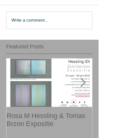
Write a comment...
Featured Posts
Rosa M Hessling & Tomas
Zomerexpositi
Brzon Expositie